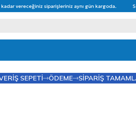
adar vereceğiniz siparişleriniz aynı gün kargoda.
Seç
VERIŞ SEPETI
ÖDEME
SIPARIŞ TAMAML