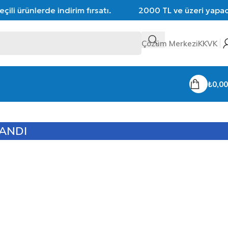
ili ürünlerde indirim fırsatı.
2000 TL ve üzeri yapacağ
Çözüm Merkezi
KKVK
₺
0,00
ANDI