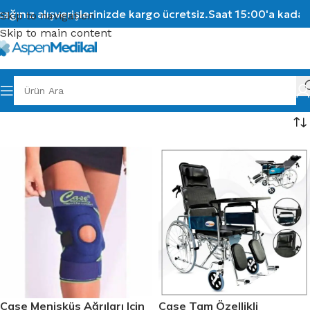
ğınız alışverişlerinizde kargo ücretsiz.
Saat 15:00'a kadar v
Skip to navigation
Skip to main content
Case Menisküs Ağrıları Için
Case Tam Özellikli