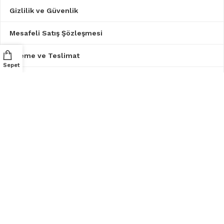
Gizlilik ve Güvenlik
Mesafeli Satış Şözleşmesi
Ödeme ve Teslimat
Sepet
Üyelik Sözleşmesi
BILGILER
Hakkımızda
Garanti Şartları
İletişim
TD
2023
MedikalHome
Tüm Hakları Saklıdır..