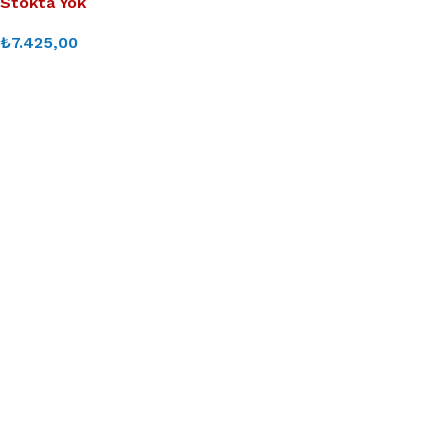
Stokta Yok
₺
7.425,00
DEVAMINI OKU