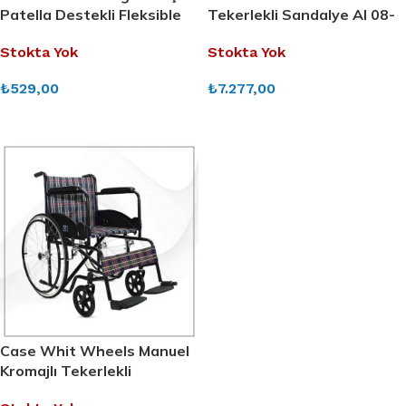
Patella Destekli Fleksible
Tekerlekli Sandalye Al 08-
Balenli Dizlik Serhat0157
05 A
Stokta Yok
Stokta Yok
₺
529,00
₺
7.277,00
DEVAMINI OKU
DEVAMINI OKU
Case Whit Wheels Manuel
Kromajlı Tekerlekli
Sandalye