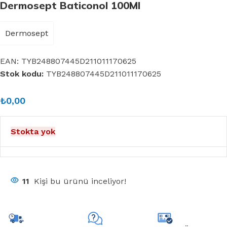
Dermosept Baticonol 100Ml
Dermosept
EAN:
TYB248807445D211011170625
Stok kodu:
TYB248807445D211011170625
₺
0,00
Stokta yok
11
Kişi bu ürünü inceliyor!