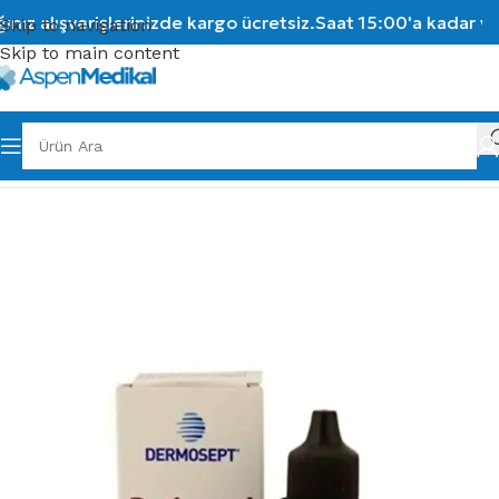
ız alışverişlerinizde kargo ücretsiz.
Saat 15:00'a kadar ver
Skip to navigation
Skip to main content
Ana Sayfa
/
Medikal Sarf Malzemeler