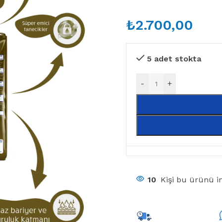
₺
2.700,00
5 adet stokta
-
+
10
Kişi bu ürünü in