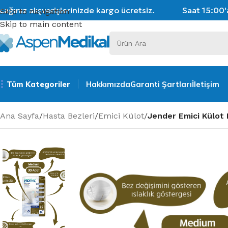
ınız alışverişlerinizde kargo ücretsiz.
Saat 15:00'a 
Skip to navigation
Skip to main content
Tüm Kategoriler
Hakkımızda
Garanti Şartları
İletişim
Ana Sayfa
/
Hasta Bezleri
/
Emici Külot
/
Jender Emici Külot