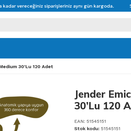
kadar vereceğiniz siparişleriniz aynı gün kargoda.
Seç
 Medium 30’Lu 120 Adet
Jender Emic
30’Lu 120 
EAN:
51545151
Stok kodu:
51545151