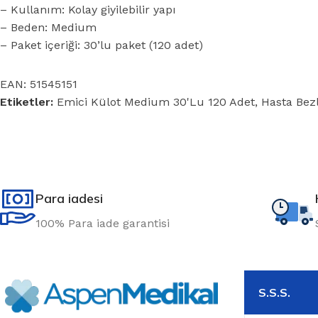
– Kullanım: Kolay giyilebilir yapı
– Beden: Medium
– Paket içeriği: 30’lu paket (120 adet)
EAN:
51545151
Etiketler:
Emici Külot Medium 30'Lu 120 Adet
,
Hasta Bezl
Para iadesi
100% Para iade garantisi
S.S.S.