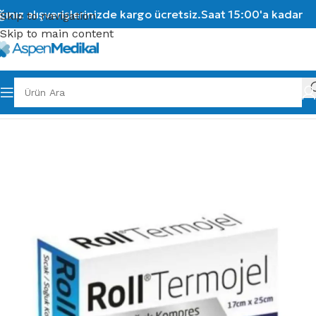
ız alışverişlerinizde kargo ücretsiz.
Saat 15:00'a kadar ver
Skip to navigation
Skip to main content
Ana Sayfa
/
Medikal Sarf Malzemeler