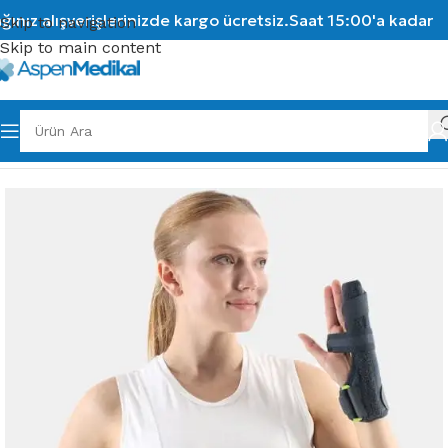
nız alışverişlerinizde kargo ücretsiz.
Saat 15:00'a kadar ve
Skip to navigation
Skip to main content
Ana Sayfa
/
Ortopedik Ürünler
/
El & Bilek Atelleri