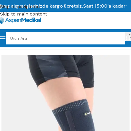
ız alışverişlerinizde kargo ücretsiz.
Saat 15:00'a kadar ver
Skip to navigation
Skip to main content
Ana Sayfa
/
Ortopedik Ürünler
/
Örme Grubu