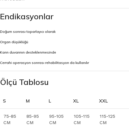
Endikasyonlar
Doğum sonrası toparlayıcı olarak
Organ düşüklüğü
Karın duvarının desteklenmesinde
Cerrahi operasyon sonrası rehabilitasyon da kullanılır
Ölçü Tablosu
S
M
L
XL
XXL
75-85
85-95
95-105
105-115
115-125
CM
CM
CM
CM
CM