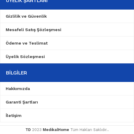
ÜYELIK ŞARTLARI
Gizlilik ve Güvenlik
Mesafeli Satış Şözleşmesi
Ödeme ve Teslimat
Üyelik Sözleşmesi
BILGILER
Hakkımızda
Garanti Şartları
İletişim
TD
2023
MedikalHome
Tüm Hakları Saklıdır..