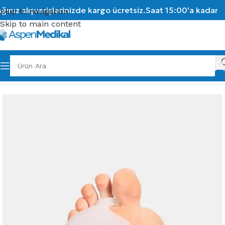
nız alışverişlerinizde kargo ücretsiz.
Saat 15:00'a kadar ve
Skip to navigation
Skip to main content
Ana Sayfa
/
Ortopedik Ürünler
/
Ayak Sağlığı