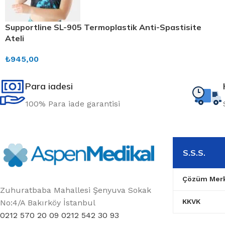
Supportline SL-905 Termoplastik Anti-Spastisite
Ateli
₺
945,00
Para iadesi
100% Para iade garantisi
S.S.S.
Çözüm Merk
Zuhuratbaba Mahallesi Şenyuva Sokak
KKVK
No:4/A Bakırköy İstanbul
0212 570 20 09 0212 542 30 93