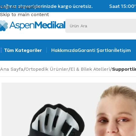
nız alışverişlerinizde kargo ücretsiz.
Saat 15:00'a k
Skip to navigation
Skip to main content
Tüm Kategoriler
Hakkımızda
Garanti Şartları
İletişim
Ana Sayfa
/
Ortopedik Ürünler
/
El & Bilek Atelleri
/
Supportli