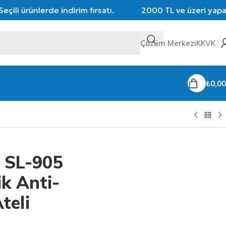
ili ürünlerde indirim fırsatı.
2000 TL ve üzeri yapacağı
Çözüm Merkezi
KKVK
₺
0,00
e SL-905
k Anti-
teli