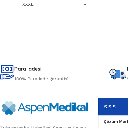
XXXL
–
Para iadesi
100% Para iade garantisi
S.S.S.
Çözüm Merk
Zuhuratbaba Mahallesi Şenyuva Sokak