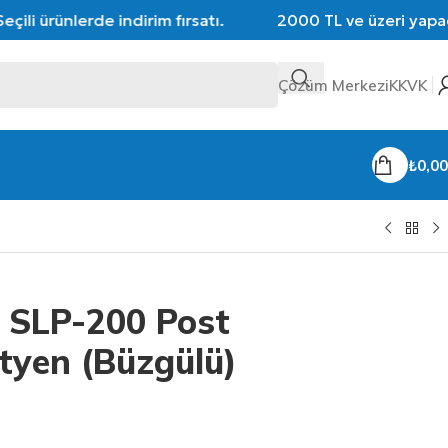
ili ürünlerde indirim fırsatı.
2000 TL ve üzeri yapacağı
Çözüm Merkezi
KKVK
₺
0,00
e SLP-200 Post
tyen (Büzgülü)