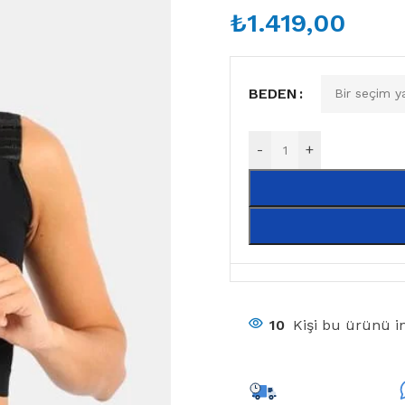
₺
1.419,00
BEDEN
-
+
10
Kişi bu ürünü in