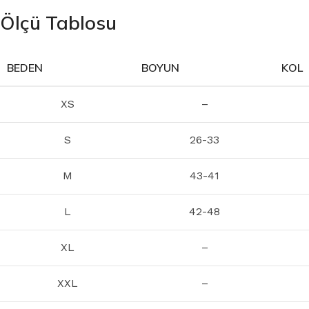
Ölçü Tablosu
BEDEN
BOYUN
KOL
XS
–
S
26-33
M
43-41
L
42-48
XL
–
XXL
–