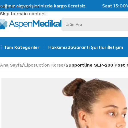
nız alışverişlerinizde kargo ücretsiz.
Saat 15:00'a k
Skip to navigation
Skip to main content
Tüm Kategoriler
Hakkımızda
Garanti Şartları
İletişim
Ana Sayfa
/
Liposuction Korse
/
Supportline SLP-200 Post 